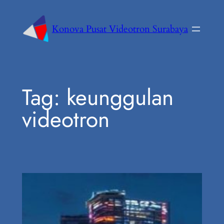
Konova Pusat Videotron Surabaya
Tag:
keunggulan
videotron