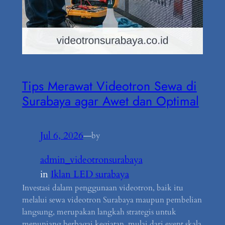
Tips Merawat Videotron Sewa di
Surabaya agar Awet dan Optimal
Jul 6, 2026
—
by
admin_videotronsurabaya
in
Iklan LED surabaya
Investasi dalam penggunaan videotron, baik itu
melalui sewa videotron Surabaya maupun pembelian
langsung, merupakan langkah strategis untuk
menunjang berbagai kegiatan, mulai dari event skala