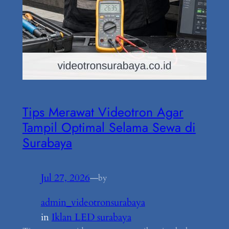
Tips Merawat Videotron Agar
Tampil Optimal Selama Sewa di
Surabaya
Jul 27, 2026
—
by
admin_videotronsurabaya
in
Iklan LED surabaya