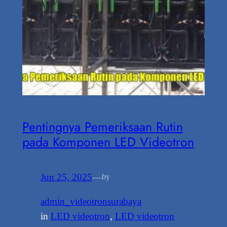
Pentingnya Pemeriksaan Rutin
pada Komponen LED Videotron
Jun 25, 2025
—
by
admin_videotronsurabaya
in
LED videotron
, 
LED videotron