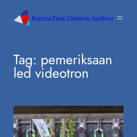
Konova Pusat Videotron Surabaya
Tag:
pemeriksaan
led videotron