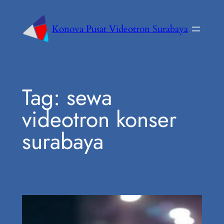
Konova Pusat Videotron Surabaya
Tag:
sewa
videotron konser
surabaya