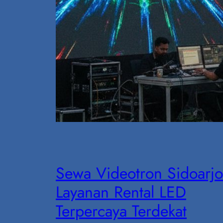
Sewa Videotron Sidoarjo
Layanan Rental LED
Terpercaya Terdekat