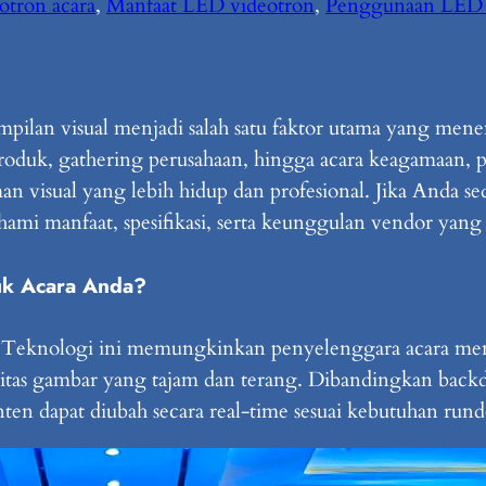
otron acara
, 
Manfaat LED videotron
, 
Penggunaan LED 
ilan visual menjadi salah satu faktor utama yang menen
produk, gathering perusahaan, hingga acara keagamaan,
an visual yang lebih hidup dan profesional. Jika Anda 
ami manfaat, spesifikasi, serta keunggulan vendor yan
uk Acara Anda?
 Teknologi ini memungkinkan penyelenggara acara menam
litas gambar yang tajam dan terang. Dibandingkan bac
nten dapat diubah secara real-time sesuai kebutuhan run