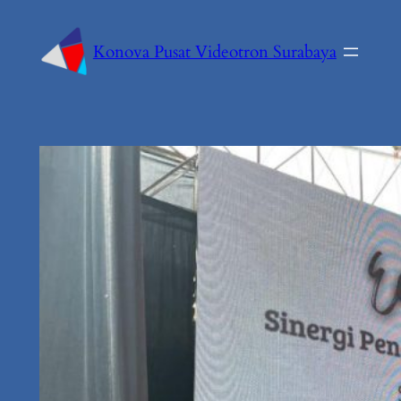
Konova Pusat Videotron Surabaya