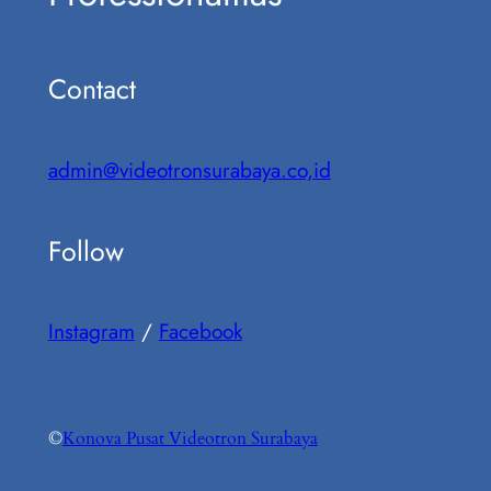
Contact
admin@videotronsurabaya.co,id
Follow
Instagram
/
Facebook
©
Konova Pusat Videotron Surabaya