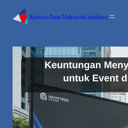
Konova Pusat Videotron Surabaya