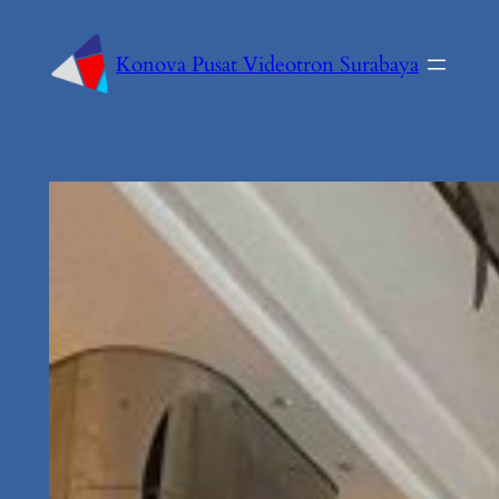
Konova Pusat Videotron Surabaya