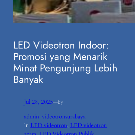
LED Videotron Indoor:
Promosi yang Menarik
Minat Pengunjung Lebih
Banyak
Jul 28, 2025
—
by
admin_videotronsurabaya
in
LED videotron
, 
LED videotron
acara
, 
LED Videotron Publik
, 