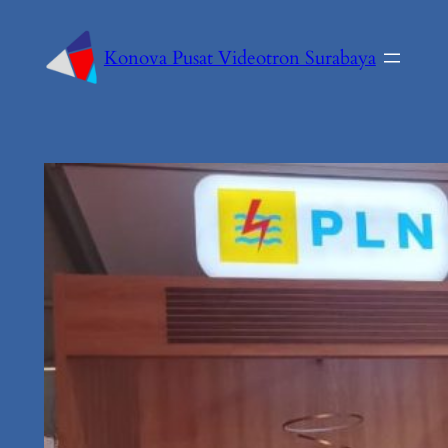
Konova Pusat Videotron Surabaya