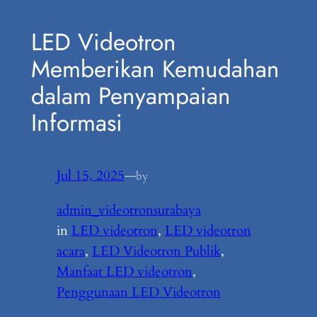
LED Videotron
Memberikan Kemudahan
dalam Penyampaian
Informasi
Jul 15, 2025
—
by
admin_videotronsurabaya
in
LED videotron
, 
LED videotron
acara
, 
LED Videotron Publik
, 
Manfaat LED videotron
, 
Penggunaan LED Videotron