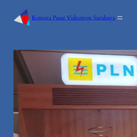
Konova Pusat Videotron Surabaya