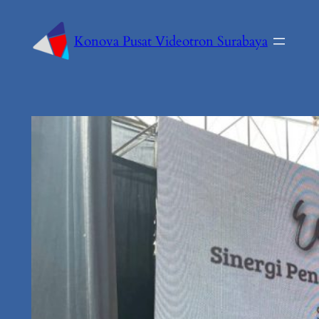
Konova Pusat Videotron Surabaya