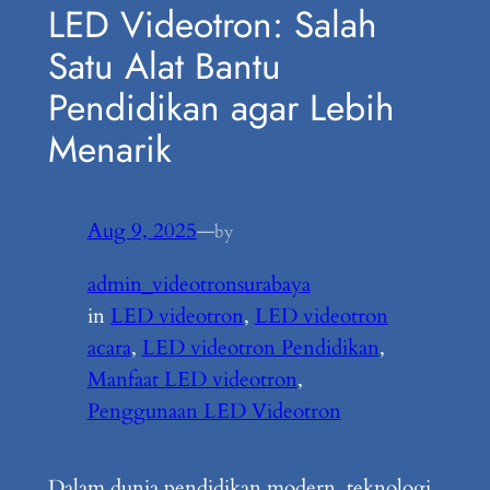
LED Videotron: Salah
Satu Alat Bantu
Pendidikan agar Lebih
Menarik
Aug 9, 2025
—
by
admin_videotronsurabaya
in
LED videotron
, 
LED videotron
acara
, 
LED videotron Pendidikan
, 
Manfaat LED videotron
, 
Penggunaan LED Videotron
Dalam dunia pendidikan modern, teknologi