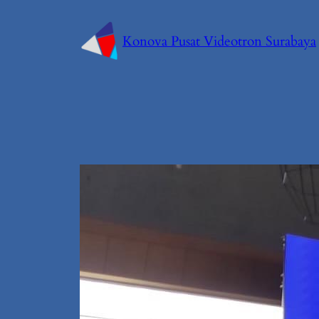
Konova Pusat Videotron Surabaya