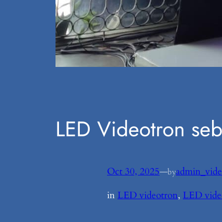
LED Videotron seb
Oct 30, 2025
—
admin_vide
by
in
LED videotron
, 
LED vide