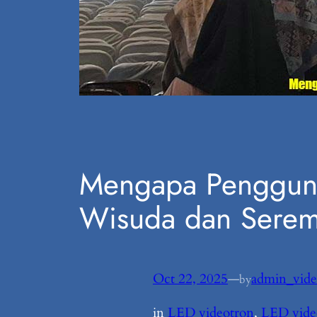
Mengapa Pengguna
Wisuda dan Serem
Oct 22, 2025
—
admin_vide
by
in
LED videotron
, 
LED vide