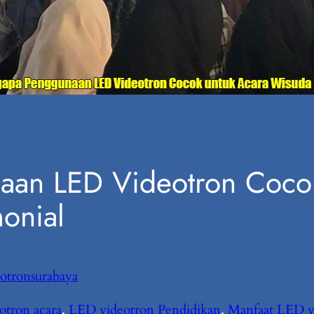
an LED Videotron Cocok
onial
otronsurabaya
otron acara
, 
LED videotron Pendidikan
, 
Manfaat LED v