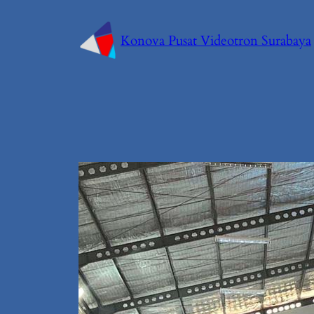
Konova Pusat Videotron Surabaya