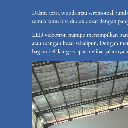
Dalam acara wisuda atau seremonial, juml
semua tamu bisa duduk dekat dengan pang
LED videotron mampu menampilkan gambar 
atau ruangan besar sekalipun. Dengan me
bagian belakang—dapat melihat jalannya a