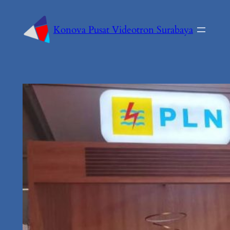
Konova Pusat Videotron Surabaya