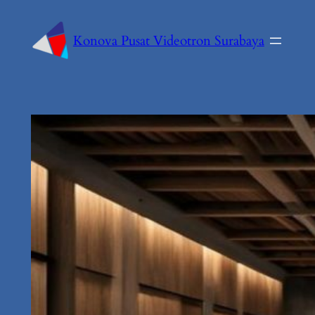
Konova Pusat Videotron Surabaya