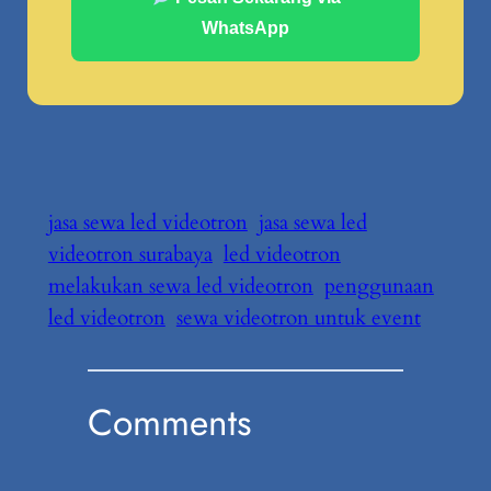
WhatsApp
jasa sewa led videotron
jasa sewa led
videotron surabaya
led videotron
melakukan sewa led videotron
penggunaan
led videotron
sewa videotron untuk event
Comments