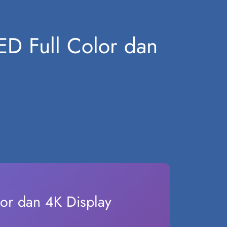
ED Full Color dan
lor dan 4K Display