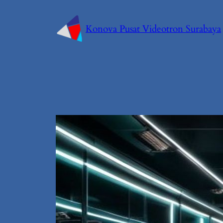
Konova Pusat Videotron Surabaya