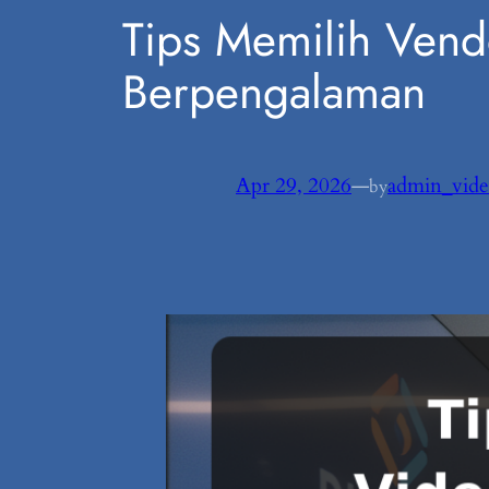
Tips Memilih Vend
Berpengalaman
Apr 29, 2026
—
admin_vide
by