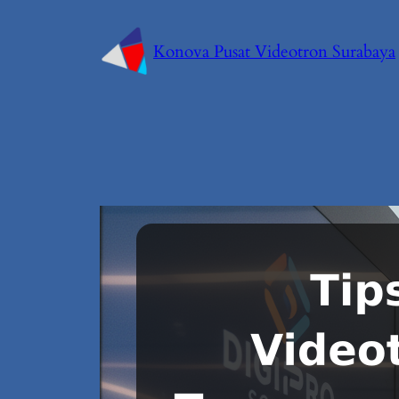
Konova Pusat Videotron Surabaya