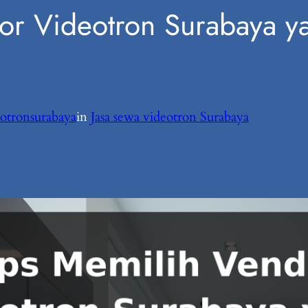
or Videotron Surabaya y
otronsurabaya
in
Jasa sewa videotron Surabaya