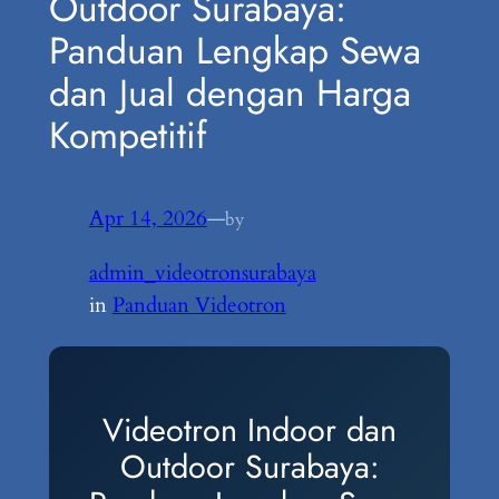
Outdoor Surabaya:
Panduan Lengkap Sewa
dan Jual dengan Harga
Kompetitif
Apr 14, 2026
—
by
admin_videotronsurabaya
in
Panduan Videotron
Videotron Indoor dan
Outdoor Surabaya: