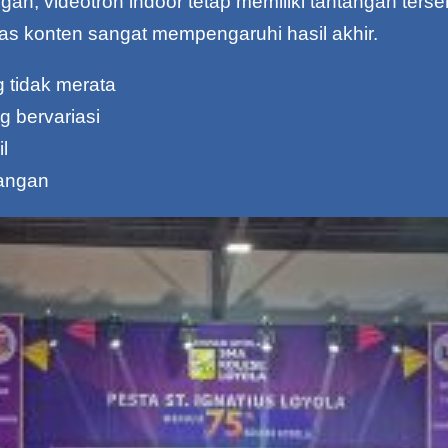
n, videotron indoor tetap memiliki tantangan terse
tas konten sangat mempengaruhi hasil akhir.
 tidak merata
 bervariasi
l
angan