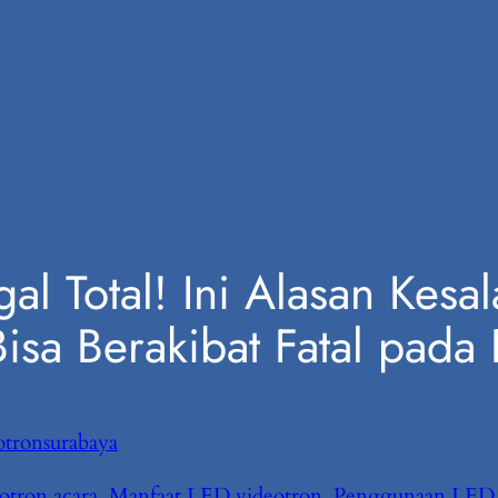
al Total! Ini Alasan Kes
isa Berakibat Fatal pada
tronsurabaya
otron acara
, 
Manfaat LED videotron
, 
Penggunaan LED 