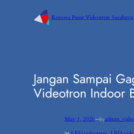
Konova Pusat Videotron Surabaya
Jangan Sampai Gag
Videotron Indoor B
May 1, 2026
—
admin_video
by
in
LED videotron
, 
LED vide