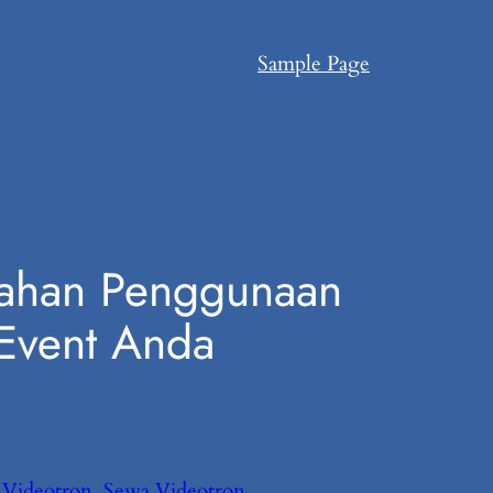
Sample Page
alahan Penggunaan
 Event Anda
Videotron
, 
Sewa Videotron