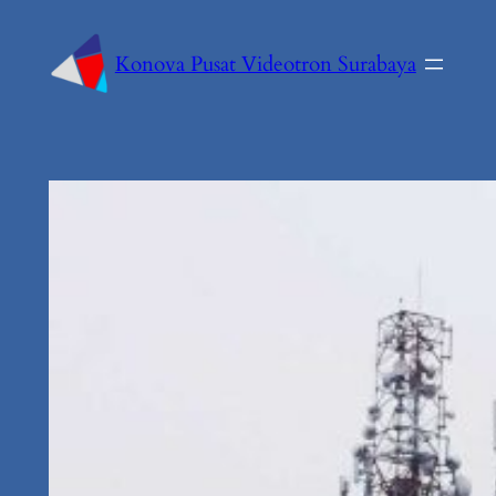
Konova Pusat Videotron Surabaya