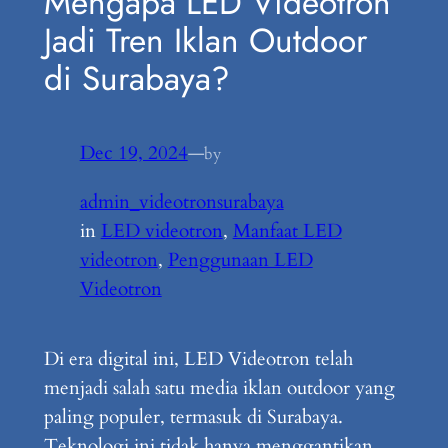
Mengapa LED Videotron
Jadi Tren Iklan Outdoor
di Surabaya?
Dec 19, 2024
—
by
admin_videotronsurabaya
in
LED videotron
, 
Manfaat LED
videotron
, 
Penggunaan LED
Videotron
Di era digital ini, LED Videotron telah
menjadi salah satu media iklan outdoor yang
paling populer, termasuk di Surabaya.
Teknologi ini tidak hanya menggantikan