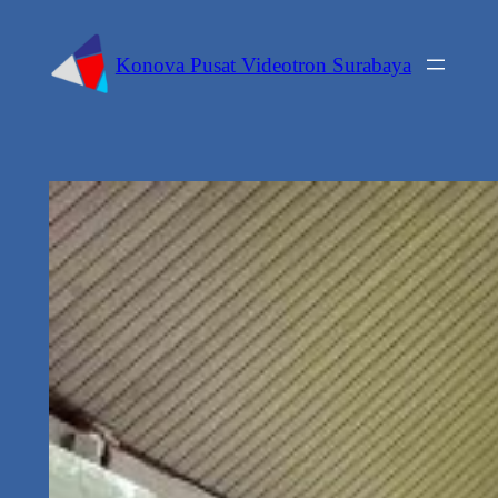
Konova Pusat Videotron Surabaya