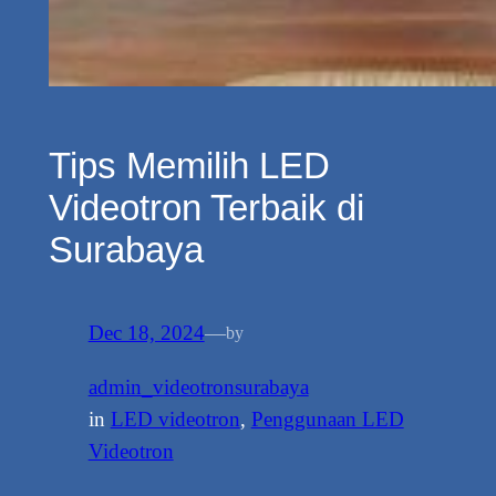
Tips Memilih LED
Videotron Terbaik di
Surabaya
Dec 18, 2024
—
by
admin_videotronsurabaya
in
LED videotron
, 
Penggunaan LED
Videotron