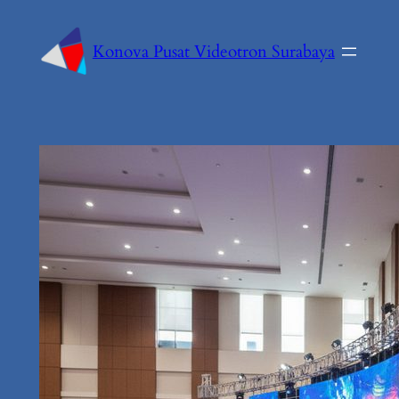
Konova Pusat Videotron Surabaya