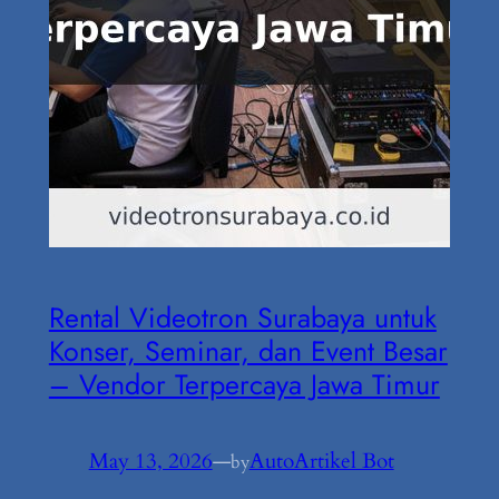
Rental Videotron Surabaya untuk
Konser, Seminar, dan Event Besar
– Vendor Terpercaya Jawa Timur
May 13, 2026
—
AutoArtikel Bot
by